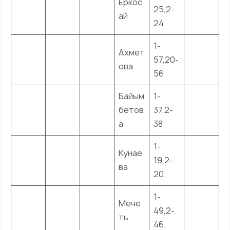
Еркос
25,2-
ай
24
1-
Ахмет
57,20-
ова
56
Байым
1-
бетов
37,2-
а
38
1-
Кунае
19,2-
ва
20.
1-
Мече
49,2-
ть
46.