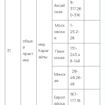
9-
Аксай
317,26
ская
0-316.
Моск
1-
овска
25,2-
я
26
обще
мкр.
й
131-
31
Караг
Пеки
практ
243,4
айлы
нская
ики
8-148
29-
Минск
49,26-
ая
48
167-
Европ
177,16
ейска