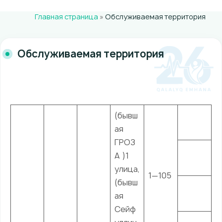
Главная страница
»
Обслуживаемая территория
Обслуживаемая территория
(бывш
ая
ГРОЗ
А )1
улица,
1—105
(бывш
ая
Сейф