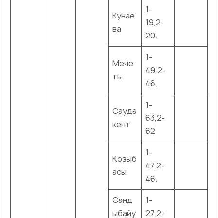
1-
Кунае
19,2-
ва
20.
1-
Мече
49,2-
ть
46.
1-
Сауда
63,2-
кент
62
1-
Козыб
47,2-
асы
46.
Санд
1-
ыбайу
27,2-