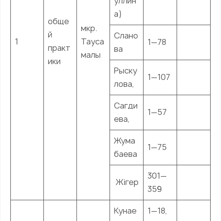
уллин
а)
обще
мкр.
й
Слано
1
Тауса
1—78
практ
ва
малы
ики
Рыску
1—107
лова,
Сагди
1—57
ева,
Жума
1—75
баева
301—
Жігер
359
Кунае
1—18,