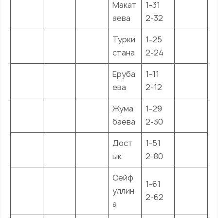
Макат
1-31
аева
2-32
Турки
1-25
стана
2-24
Еруба
1-11
ева
2-12
Жума
1-29
баева
2-30
Дост
1-51
ык
2-80
Сейф
1-61
уллин
2-62
а