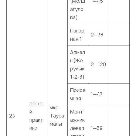
(Молд
1—45
агуло
ва)
Нагор
2—38
ная 1
Алмал
ы(Же
2—120
руйык
1-2-3)
Прире
1—47
чная
обще
мкр.
й
Монт
23
Тауса
практ
ажник
малы
ики
левая
1—39