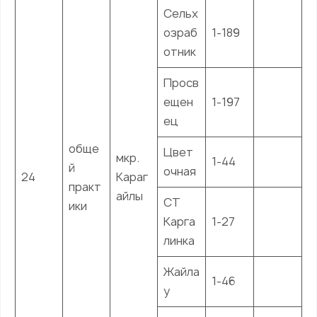
Сельх
озраб
1-189
отник
Просв
ещен
1-197
ец
обще
Цвет
мкр.
1-44
й
очная
24
Караг
практ
айлы
СТ
ики
Карга
1-27
линка
Жайла
1-46
у