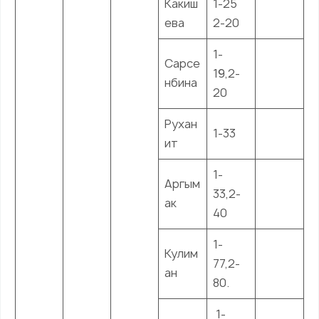
Какиш
1-25
ева
2-20
1-
Сарсе
19,2-
нбина
20
Рухан
1-33
ит
1-
Аргым
33,2-
ак
40
1-
Кулим
77,2-
ан
80.
1-