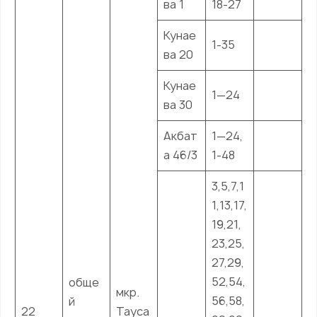
ва 1
18-27
Кунае
1-35
ва 20
Кунае
1—24
ва 30
Акбат
1—24,
а 46/3
1-48
3,5,7,1
1,13,17,
19,21,
23,25,
27,29,
52,54,
обще
мкр.
56,58,
й
22
Тауса