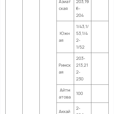
Азиат
203,19
ская
6-
204
1/43,1/
Южн
53,1/4
ая
2-
1/52
203-
Римск
213,21
ая
2-
230
Айтм
100
атова
2-
Аккай