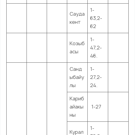
1-
Сауда
63,2-
кент
62
1-
Козыб
47,2-
асы
46.
Санд
1-
ыбайу
27,2-
лы
24.
Кариб
айакы
1-27
ны
1-
Курал