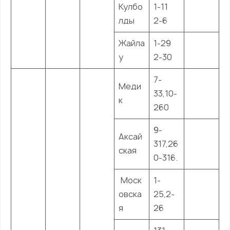
Кулбо
1-11
лды
2-6
Жайла
1-29
у
2-30
7-
Меди
33,10-
к
260
9-
Аксай
317,26
ская
0-316.
Моск
1-
овска
25,2-
я
26