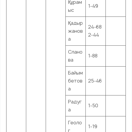
Құрам
1-49
ыс
Қадыр
24-68
жанов
2-44
а
Слано
1-88
ва
Байым
бетов
25-46
а
Радуг
1-50
а
Геоло
1-19
г