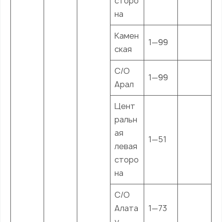
сторо
на
Камен
1—99
ская
С/О
1—99
Арал
Цент
ральн
ая
1—51
левая
сторо
на
С/О
Алата
1—73
у