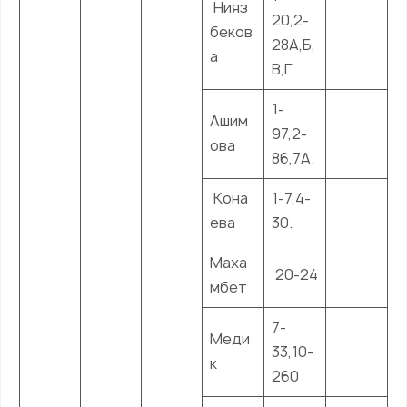
Нияз
20,2-
беков
28А,Б,
а
В,Г.
1-
Ашим
97,2-
ова
86,7А.
Кона
1-7,4-
ева
30.
Маха
20-24
мбет
7-
Меди
33,10-
к
260