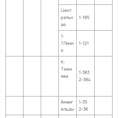
Цент
ральн
1-195
ая
1-
7Лини
1-121
я
К-
Тажи
1-383
ева
2-384
Аманг
1-35
ельды
2-36