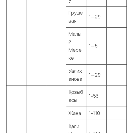
Груше
1—29
вая
Малы
й
1—5
Мере
ке
Уалих
1—29
анова
Қозыб
1-53
асы
Жаңа
1-110
Қали