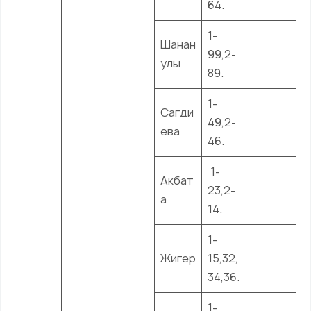
64.
1-
Шанан
99,2-
улы
89.
1-
Сагди
49,2-
ева
46.
1-
Акбат
23,2-
а
14.
1-
Жигер
15,32,
34,36.
1-