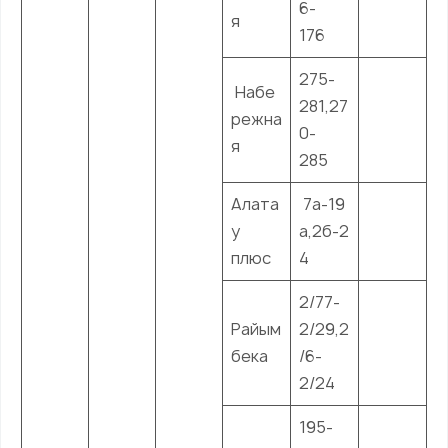
6-
я
176
275-
Набе
281,27
режна
0-
я
285
Алата
7а-19
у
а,2б-2
плюс
4
2/77-
Райым
2/29,2
бека
/6-
2/24
195-