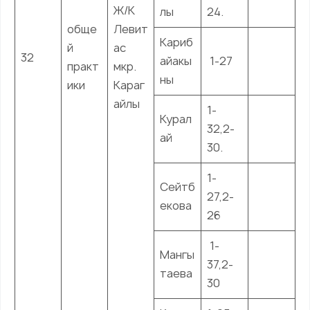
Ж/К
лы
24.
обще
Левит
Кариб
й
ас
32
айакы
1-27
практ
мкр.
ны
ики
Караг
айлы
1-
Курал
32,2-
ай
30.
1-
Сейтб
27,2-
екова
26
1-
Мангы
37,2-
таева
30