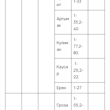
1-33
ит
1-
Аргым
33,2-
ак
40
1-
Кулим
77,2-
ан
80.
1-
Кауса
25,2-
р
22.
Ерен
1-27
1-
Гроза
55,2-