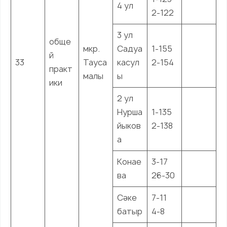
4 ул
2-122
3 ул
обще
мкр.
Садуа
1-155
й
33
Тауса
касул
2-154
практ
малы
ы
ики
2 ул
Нурша
1-135
йыков
2-138
а
Конае
3-17
ва
26-30
Сәке
7-11
батыр
4-8