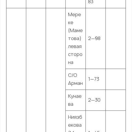
83
Мере
ке
(Маме
това)
2—98
левая
сторо
на
С/О
1—73
Арман
Кунае
2—30
ва
Ниязб
екова