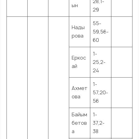
28,1-
ын
29
55-
Нады
59,56-
рова
60
1-
Еркос
25,2-
ай
24
1-
Ахмет
57,20-
ова
56
Байым
1-
бетов
37,2-
а
38