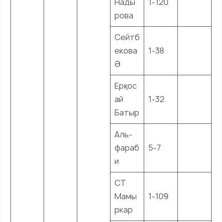
Нады
1-120
рова
Сейтб
екова
1-38
Ә
Ерқос
ай
1-32
Батыр
Аль-
фараб
5-7
и
СТ
Мамы
1-109
ркар