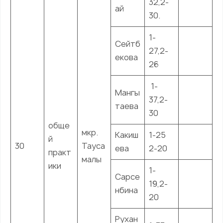
32,2-
ай
30.
1-
Сейтб
27,2-
екова
26
1-
Мангы
37,2-
таева
30
обще
мкр.
Какиш
1-25
й
30
Тауса
ева
2-20
практ
малы
ики
1-
Сарсе
19,2-
нбина
20
Рухан