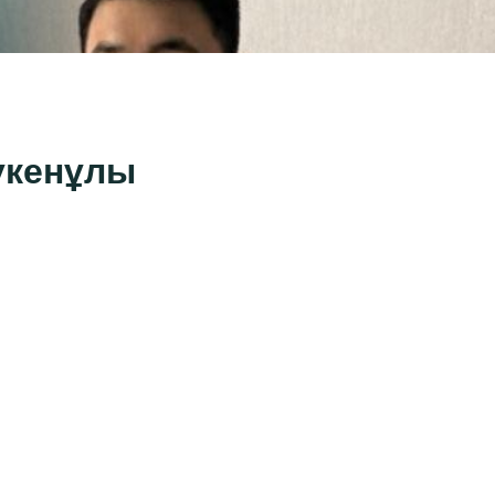
үкенұлы