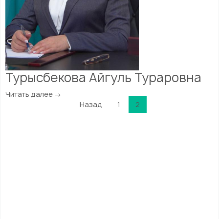
Турысбекова Айгуль Тураровна
Читать далее →
Пагинация
Назад
1
2
записей