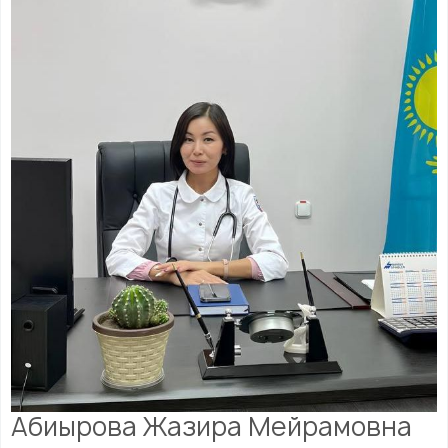
Абиырова Жазира Мейрамовна