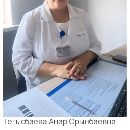
Тегысбаева Анар Орынбаевна