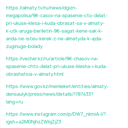
https://almaty.tv/ru/news/dgizn-
megapolisa/96-casov-na-spasenie-cto-delat-
pri-ukuse-klesa-i-kuda-obrasat-sa-v-almaty-
k-utk-aruga-beriletin-96-sagat-kene-sak-k-
anda-ne-isteu-kerek-z-ne-almatyda-k-ajda-
zuginuge-bolady
https://v
e
cher.kz/ru/article/96-chasov-na-
spasenie-chto-delat-pri-ukuse-klesha-i-kuda-
obrashatsia-v-almaty.html
https://www.gov.kz/memleket/entities/almaty-
densaulyk/press/news/details/1197433?
lang=ru
https://www.instagram.com/p/DW7_nkmiA-l/?
igsh=a2M0NjhzZWlqZjZ3