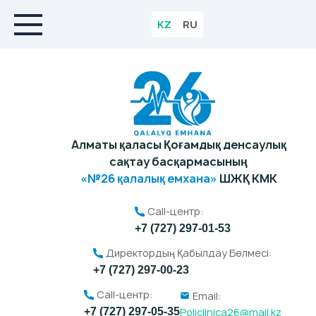
KZ
RU
Алматы қаласы Қоғамдық денсаулық
сақтау басқармасының
«№26 қалалық емхана»
ШЖҚ КМК
Call-центр:
+7 (727) 297-01-53
Директордың Қабылдау Бөлмесі:
+7 (727) 297-00-23
Call-центр:
Email:
Policlinica26@mail.kz
+7 (727) 297-05-35