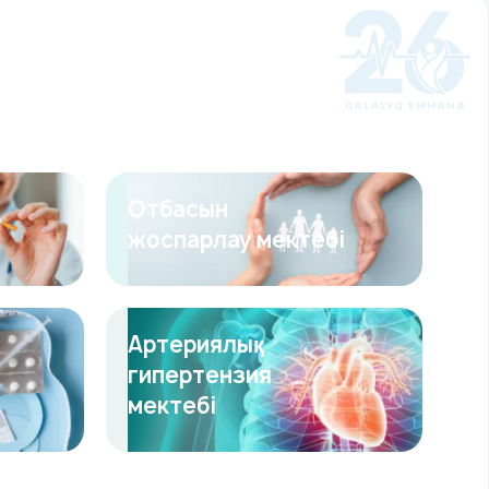
Отбасын
жоспарлау мектебі
Артериялық
гипертензия
мектебі