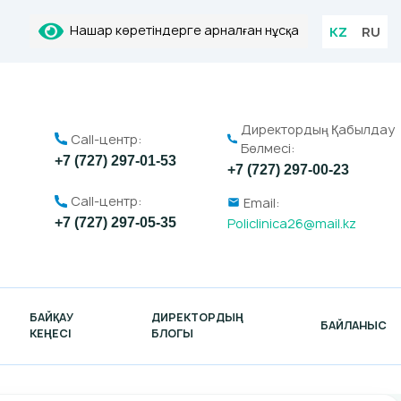
Нашар көретіндерге арналған нұсқа
KZ
RU
Директордың Қабылдау
Call-центр:
Бөлмесі:
+7 (727) 297-01-53
+7 (727) 297-00-23
Call-центр:
Email:
Policlinica26@mail.kz
+7 (727) 297-05-35
БАЙҚАУ
ДИРЕКТОРДЫҢ
БАЙЛАНЫС
КЕҢЕСІ
БЛОГЫ