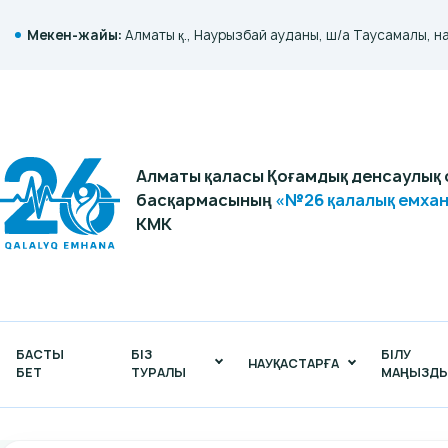
Мекен-жайы:
Алматы қ., Наурызбай ауданы, ш/а Таусамалы, н
Алматы қаласы Қоғамдық денсаулық 
басқармасының
«№26 қалалық емха
КМК
БАСТЫ
БІЗ
БІЛУ
НАУҚАСТАРҒА
БЕТ
ТУРАЛЫ
МАҢЫЗД