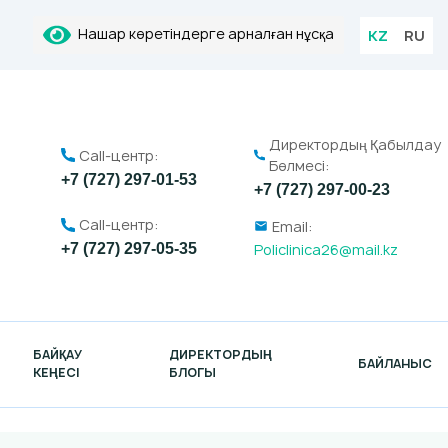
Нашар көретіндерге арналған нұсқа
KZ
RU
Директордың Қабылдау
Call-центр:
Бөлмесі:
+7 (727) 297-01-53
+7 (727) 297-00-23
Call-центр:
Email:
Policlinica26@mail.kz
+7 (727) 297-05-35
БАЙҚАУ
ДИРЕКТОРДЫҢ
БАЙЛАНЫС
КЕҢЕСІ
БЛОГЫ