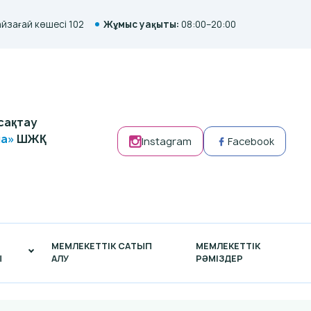
айзағай көшесі 102
Жұмыс уақыты:
08:00–20:00
сақтау
на»
ШЖҚ
Instagram
Facebook
МЕМЛЕКЕТТІК САТЫП
МЕМЛЕКЕТТІК
Ы
АЛУ
РӘМІЗДЕР