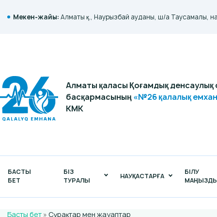
Мекен-жайы:
Алматы қ., Наурызбай ауданы, ш/а Таусамалы, н
Алматы қаласы Қоғамдық денсаулық 
басқармасының
«№26 қалалық емха
КМК
БАСТЫ
БІЗ
БІЛУ
НАУҚАСТАРҒА
БЕТ
ТУРАЛЫ
МАҢЫЗД
Басты бет
»
Сұрақтар мен жауаптар