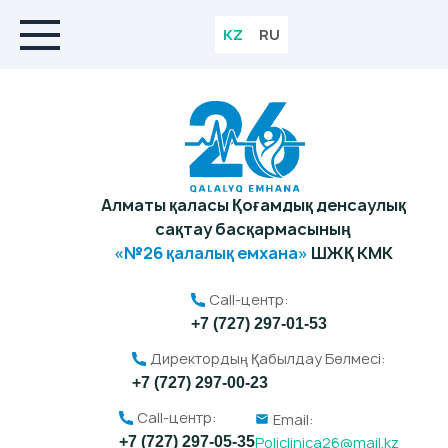
KZ
RU
Алматы қаласы Қоғамдық денсаулық
сақтау басқармасының
«№26 қалалық емхана»
ШЖҚ КМК
Call-центр:
+7 (727) 297-01-53
Директордың Қабылдау Бөлмесі:
+7 (727) 297-00-23
Call-центр:
Email:
Policlinica26@mail.kz
+7 (727) 297-05-35