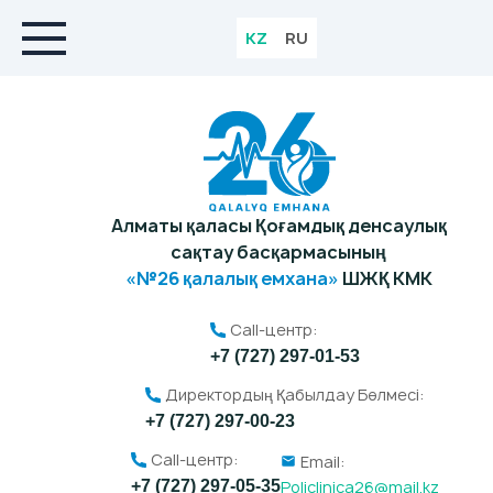
KZ
RU
Алматы қаласы Қоғамдық денсаулық
сақтау басқармасының
«№26 қалалық емхана»
ШЖҚ КМК
Call-центр:
+7 (727) 297-01-53
Директордың Қабылдау Бөлмесі:
+7 (727) 297-00-23
Call-центр:
Email:
Policlinica26@mail.kz
+7 (727) 297-05-35