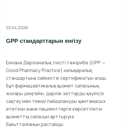
03.04.2026
GPP стандарттарын енгізу
Емхана Дәріханалық тиісті тәжірибе (GPP —
Good Pharmacy Practice) халықаралық
стандартына сәйкестік сертификатын алды.
Бұл фармацевтикалық қызмет сапасының
жоғары деңгейін, дәрілік заттарды қауіпсіз
сақтау мен тиімді пайдалануды қамтамасыз
ететінін және пациенттерге көрсетілетін
қызметтің сапасын арттыруға
бағытталғанын растайды