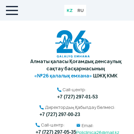
KZ
RU
Алматы қаласы Қоғамдық денсаулық
сақтау басқармасының
«№26 қалалық емхана»
ШЖҚ КМК
Call-центр:
+7 (727) 297-01-53
Директордың Қабылдау Бөлмесі:
+7 (727) 297-00-23
Call-центр:
Email:
Policlinica26@mail.kz
+7 (727) 297-05-35