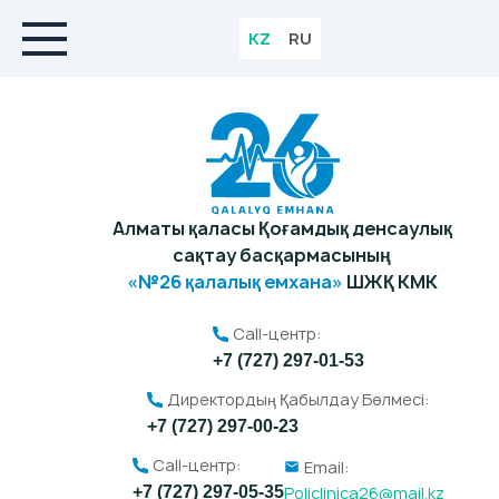
KZ
RU
Алматы қаласы Қоғамдық денсаулық
сақтау басқармасының
«№26 қалалық емхана»
ШЖҚ КМК
Call-центр:
+7 (727) 297-01-53
Директордың Қабылдау Бөлмесі:
+7 (727) 297-00-23
Call-центр:
Email:
Policlinica26@mail.kz
+7 (727) 297-05-35