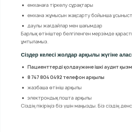
емханаға тіркелу сұрақтары
емхана жұмысын жақсарту бойынша ұсыныс
даулы жағдайлар мен шағымдар
Барлық өтініштер белгіленген мерзімде қарас
ұмтыламыз.
Сіздер келесі жолдар арқылы жүгіне ала
Пациенттерді қолдаужәне ішкі аудит қыз
8 747 804 0492 телефон арқылы
жазбаша өтініш арқылы
электрондық пошта арқылы
Сіздің пікіріңіз біз үшін маңызды. Біз сіздің