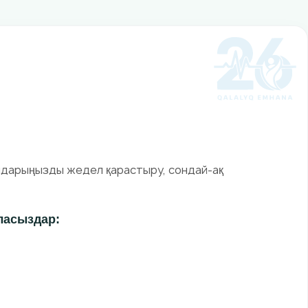
ымдарыңызды жедел қарастыру, сондай-ақ
аласыздар: