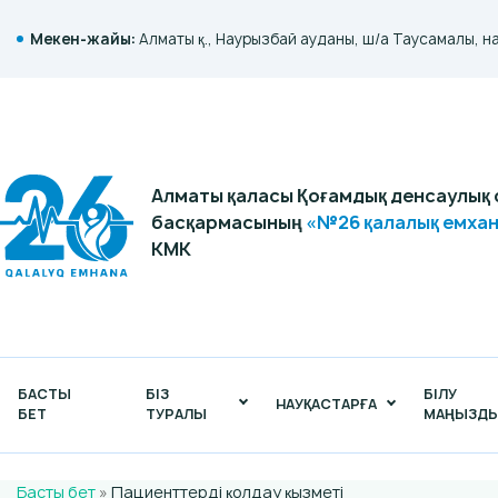
Мекен-жайы:
Алматы қ., Наурызбай ауданы, ш/а Таусамалы, н
Алматы қаласы Қоғамдық денсаулық 
басқармасының
«№26 қалалық емха
КМК
БАСТЫ
БІЗ
БІЛУ
НАУҚАСТАРҒА
БЕТ
ТУРАЛЫ
МАҢЫЗД
Басты бет
»
Пациенттерді қолдау қызметі