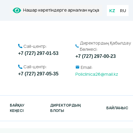
Нашар көретіндерге арналған нұсқа
KZ
RU
Директордың Қабылдау
Call-центр:
Бөлмесі:
+7 (727) 297-01-53
+7 (727) 297-00-23
Call-центр:
Email:
Policlinica26@mail.kz
+7 (727) 297-05-35
БАЙҚАУ
ДИРЕКТОРДЫҢ
БАЙЛАНЫС
КЕҢЕСІ
БЛОГЫ