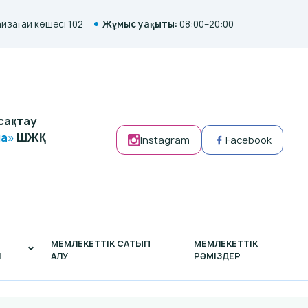
айзағай көшесі 102
Жұмыс уақыты:
08:00–20:00
сақтау
на»
ШЖҚ
Instagram
Facebook
МЕМЛЕКЕТТІК САТЫП
МЕМЛЕКЕТТІК
Ы
АЛУ
РӘМІЗДЕР