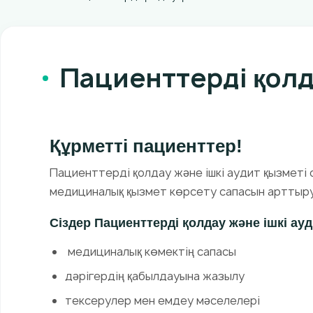
Пациенттерді қолд
Құрметті пациенттер!
Пациенттерді қолдау және ішкі аудит қызметі
медициналық қызмет көрсету сапасын арттыру
Сіздер Пациенттерді қолдау және ішкі ау
медициналық көмектің сапасы
дәрігердің қабылдауына жазылу
тексерулер мен емдеу мәселелері