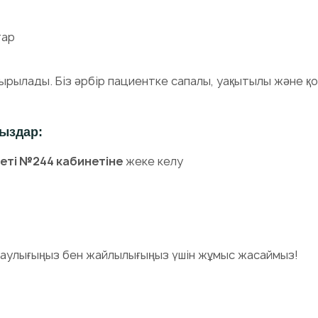
тар
тырылады. Біз әрбір пациентке сапалы, уақытылы және 
сыздар:
меті №244 кабинетіне
жеке келу
 денсаулығыңыз бен жайлылығыңыз үшін жұмыс жасаймыз!