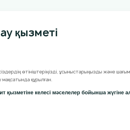
ау қызметі
 сіздердің өтініштеріңізді, ұсыныстарыңызды және шағ
 мақсатында құрылған.
дит қызметіне келесі мәселелер бойынша жүгіне 